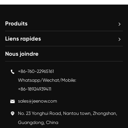
Produits
Liens rapides
Nous joindre
+86-760-22965161

Whatsapp/Wechat/Mobile:
+86-18924939411
sales@jeenow.com

No. 23 Yonghui Road, Nantou town, Zhongshan,

Guangdong, China