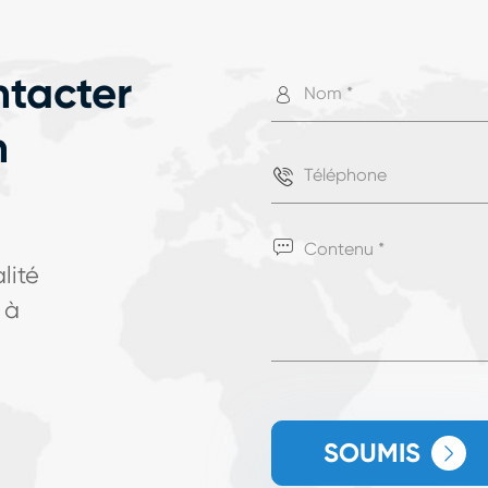
ntacter

n


lité
 à
SOUMIS
