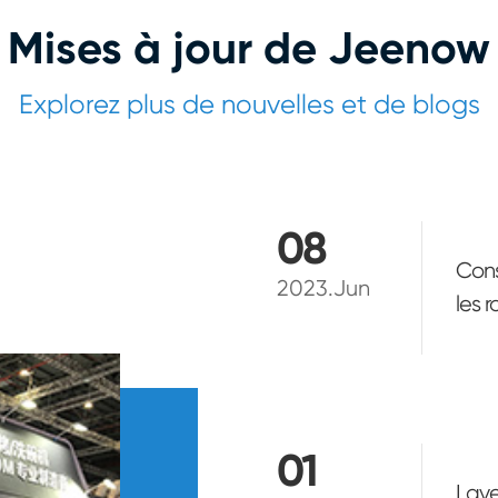
Mises à jour de Jeenow
Explorez plus de nouvelles et de blogs
08
Cons
2023.Jun
les 
élec
maté
01
Lave