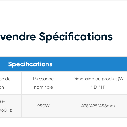
 vendre Spécifications
Spécifications
ce de
Puissance
Dimension du produit (W
on
nominale
* D * H)
20-
950W
428*425*458mm
/60Hz