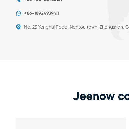

+86-18924939411

No. 23 Yonghui Road, Nantou town, Zhongshan, 
Jeenow co