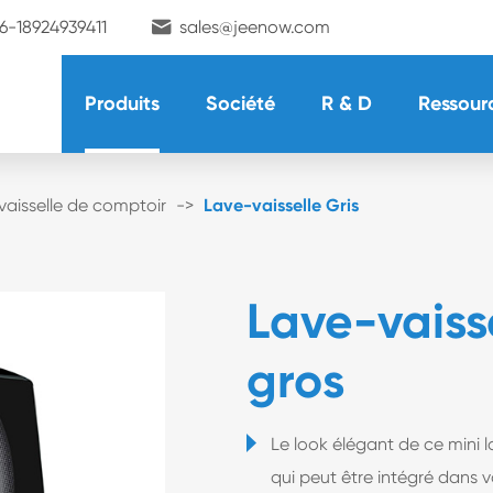

6-18924939411
sales@jeenow.com
Produits
Société
R & D
Ressour
aisselle de comptoir
Lave-vaisselle Gris
Lave-vaiss
gros
Le look élégant de ce mini l
qui peut être intégré dans v