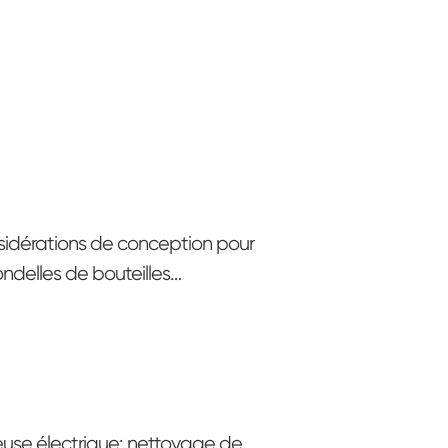
idérations de conception pour
rondelles de bouteilles
triques: sélection des
riaux, portabilité et durabilité
use électrique: nettoyage de