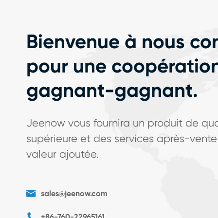
Bienvenue à nous co
pour une coopératio
gagnant-gagnant.
Jeenow vous fournira un produit de qua
supérieure et des services après-vente
valeur ajoutée.

sales@jeenow.com

+86-760-22965161