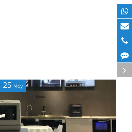
25
May