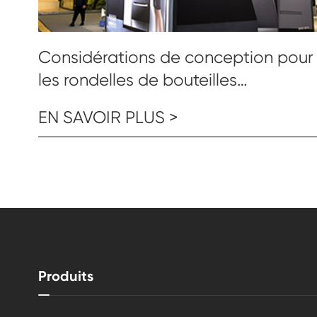
Considérations de conception pour
les rondelles de bouteilles
électriques: sélection des
EN SAVOIR PLUS >
matériaux, portabilité et durabilité
Produits