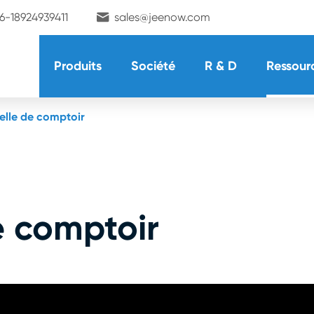

6-18924939411
sales@jeenow.com
Produits
Société
R & D
Ressour
elle de comptoir
e comptoir