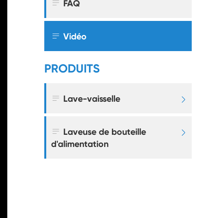

FAQ

Vidéo
PRODUITS

Lave-vaisselle


Laveuse de bouteille

d'alimentation