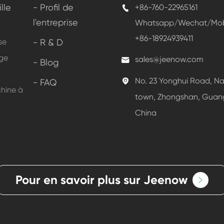
lle
- Profil de
+86-760-22965161

l'entreprise
Whatsapp/Wechat/Mobi
+86-18924939411
se
- R & D
nge
sales@jeenow.com

- Blog
No. 23 Yonghui Road, N
- FAQ

chine à
town, Zhongshan, Guan
China
Pour en savoir plus sur Jeenow
